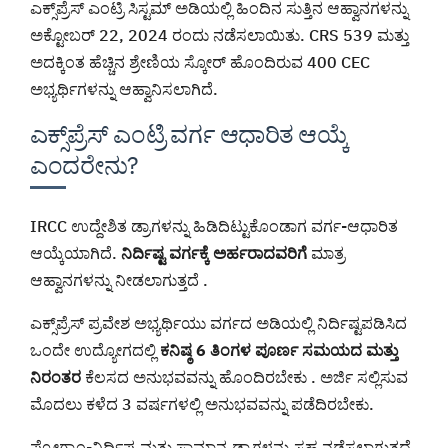
ಎಕ್ಸ್‌ಪ್ರೆಸ್ ಎಂಟ್ರಿ ಸಿಸ್ಟಮ್ ಅಡಿಯಲ್ಲಿ ಹಿಂದಿನ ಸುತ್ತಿನ ಆಹ್ವಾನಗಳನ್ನು
ಅಕ್ಟೋಬರ್ 22, 2024 ರಂದು ನಡೆಸಲಾಯಿತು. CRS 539 ಮತ್ತು
ಅದಕ್ಕಿಂತ ಹೆಚ್ಚಿನ ಶ್ರೇಣಿಯ ಸ್ಕೋರ್ ಹೊಂದಿರುವ 400 CEC
ಅಭ್ಯರ್ಥಿಗಳನ್ನು ಆಹ್ವಾನಿಸಲಾಗಿದೆ.
ಎಕ್ಸ್‌ಪ್ರೆಸ್ ಎಂಟ್ರಿ ವರ್ಗ ಆಧಾರಿತ ಆಯ್ಕೆ
ಎಂದರೇನು?
IRCC ಉದ್ದೇಶಿತ ಡ್ರಾಗಳನ್ನು ಹಿಡಿದಿಟ್ಟುಕೊಂಡಾಗ ವರ್ಗ-ಆಧಾರಿತ
ಆಯ್ಕೆಯಾಗಿದೆ.
ನಿರ್ದಿಷ್ಟ ವರ್ಗಕ್ಕೆ ಅರ್ಹರಾದವರಿಗೆ
ಮಾತ್ರ
ಆಹ್ವಾನಗಳನ್ನು ನೀಡಲಾಗುತ್ತದೆ .
ಎಕ್ಸ್‌ಪ್ರೆಸ್ ಪ್ರವೇಶ ಅಭ್ಯರ್ಥಿಯು ವರ್ಗದ ಅಡಿಯಲ್ಲಿ ನಿರ್ದಿಷ್ಟಪಡಿಸಿದ
ಒಂದೇ ಉದ್ಯೋಗದಲ್ಲಿ
ಕನಿಷ್ಠ 6 ತಿಂಗಳ ಪೂರ್ಣ ಸಮಯದ ಮತ್ತು
ನಿರಂತರ
ಕೆಲಸದ ಅನುಭವವನ್ನು ಹೊಂದಿರಬೇಕು . ಅರ್ಜಿ ಸಲ್ಲಿಸುವ
ಮೊದಲು ಕಳೆದ 3 ವರ್ಷಗಳಲ್ಲಿ ಅನುಭವವನ್ನು ಪಡೆದಿರಬೇಕು.
ಪ್ರೋಗ್ರಾಂ-ನಿರ್ದಿಷ್ಟ ಮತ್ತು ಸಾಮಾನ್ಯ ಡ್ರಾಗಳನ್ನು ಸಹ ನಡೆಸಲಾಗುತ್ತದೆ.