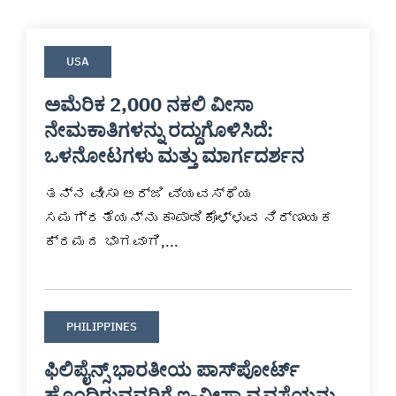
USA
ಅಮೆರಿಕ 2,000 ನಕಲಿ ವೀಸಾ
ನೇಮಕಾತಿಗಳನ್ನು ರದ್ದುಗೊಳಿಸಿದೆ:
ಒಳನೋಟಗಳು ಮತ್ತು ಮಾರ್ಗದರ್ಶನ
ತನ್ನ ವೀಸಾ ಅರ್ಜಿ ವ್ಯವಸ್ಥೆಯ 
ಸಮಗ್ರತೆಯನ್ನು ಕಾಪಾಡಿಕೊಳ್ಳುವ ನಿರ್ಣಾಯಕ 
ಕ್ರಮದ ಭಾಗವಾಗಿ,...
PHILIPPINES
ಫಿಲಿಪೈನ್ಸ್ ಭಾರತೀಯ ಪಾಸ್‌ಪೋರ್ಟ್
ಹೊಂದಿರುವವರಿಗೆ ಇ-ವೀಸಾ ವ್ಯವಸ್ಥೆಯನ್ನು