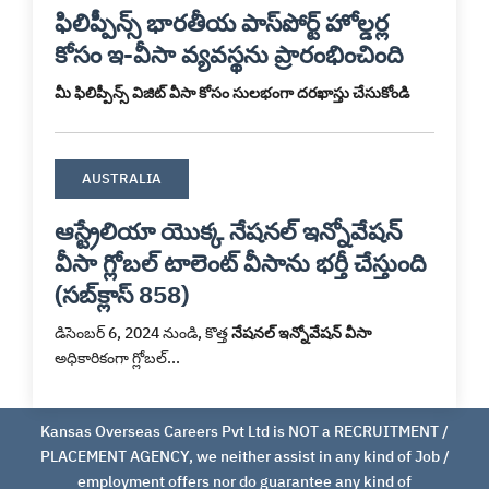
ఫిలిప్పీన్స్ భారతీయ పాస్‌పోర్ట్ హోల్డర్ల
కోసం ఇ-వీసా వ్యవస్థను ప్రారంభించింది
మీ ఫిలిప్పీన్స్ విజిట్ వీసా కోసం సులభంగా దరఖాస్తు చేసుకోండి
AUSTRALIA
ఆస్ట్రేలియా యొక్క నేషనల్ ఇన్నోవేషన్
వీసా గ్లోబల్ టాలెంట్ వీసాను భర్తీ చేస్తుంది
(సబ్‌క్లాస్ 858)
డిసెంబర్ 6, 2024 నుండి, కొత్త
నేషనల్ ఇన్నోవేషన్ వీసా
అధికారికంగా గ్లోబల్...
Kansas Overseas Careers Pvt Ltd is NOT a RECRUITMENT /
PLACEMENT AGENCY, we neither assist in any kind of Job /
employment offers nor do guarantee any kind of