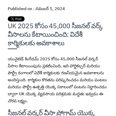
Published on : నవంబర్ 1, 2024
UK 2025 కోసం 45,000 సీజనల్ వర్క్
వీసాలను కేటాయించింది: విదేశీ
కార్మికులకు అవకాశాలు
యునైటెడ్ కింగ్‌డమ్ 2025 కోసం 45,000 సీజనల్ వర్కర్
వీసాల కేటాయింపును ప్రకటించింది, ఇది హార్టికల్చర్ మరియు
పౌల్ట్రీ రంగాలలో విదేశీ కార్మికులకు గణనీయమైన అవకాశాలను
అందిస్తుంది. కార్మికుల కొరతను పరిష్కరించడం మరియు పంటలు
మరియు పౌల్ట్రీ ఉత్పత్తి యొక్క సకాలంలో పంటను నిర్ధారించడం
ద్వారా UK యొక్క వ్యవసాయ పరిశ్రమకు మద్దతు ఇవ్వడం ఈ
చొరవ లక్ష్యం.
సీజనల్ వర్కర్ వీసా ప్రోగ్రామ్ యొక్క