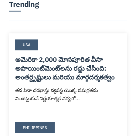
Trending
USA
అమెరికా 2,000 మోసపూరిత వీసా
అపాయింట్‌మెంట్‌లను రద్దు చేసింది:
అంతర్దృష్టులు మరియు మార్గదర్శకత్వం
తన వీసా దరఖాస్తు వ్యవస్థ యొక్క సమగ్రతను 
నిలబెట్టుకునే నిర్ణయాత్మక చర్యలో...
PHILIPPINES