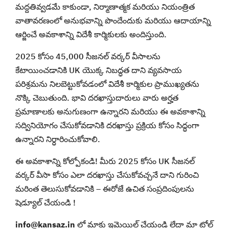
మద్దతివ్వడమే కాకుండా, నిర్మాణాత్మక మరియు నియంత్రిత
వాతావరణంలో అనుభవాన్ని పొందేందుకు మరియు ఆదాయాన్ని
ఆర్జించే అవకాశాన్ని విదేశీ కార్మికులకు అందిస్తుంది.
2025 కోసం 45,000 సీజనల్ వర్కర్ వీసాలను
కేటాయించడానికి UK యొక్క నిబద్ధత దాని వ్యవసాయ
పరిశ్రమను నిలబెట్టుకోవడంలో విదేశీ కార్మికుల ప్రాముఖ్యతను
నొక్కి చెబుతుంది. భావి దరఖాస్తుదారులు వారు అర్హత
ప్రమాణాలకు అనుగుణంగా ఉన్నారని మరియు ఈ అవకాశాన్ని
సద్వినియోగం చేసుకోవడానికి దరఖాస్తు ప్రక్రియ కోసం సిద్ధంగా
ఉన్నారని నిర్ధారించుకోవాలి.
ఈ అవకాశాన్ని కోల్పోకండి! మీరు 2025 కోసం UK సీజనల్
వర్కర్ వీసా కోసం ఎలా దరఖాస్తు చేసుకోవచ్చనే దాని గురించి
మరింత తెలుసుకోవడానికి – ఈరోజే ఉచిత సంప్రదింపులను
షెడ్యూల్ చేయండి !
info@kansaz.in
లో మాకు ఇమెయిల్ చేయండి లేదా మా టోల్