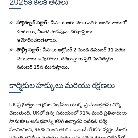
2025కి కీలక తేదీలు
హార్టికల్చర్ సెక్టార్
: వీసాలు ఆరు నెలల వరకు అందుబాటులో
ఉంటాయి, ఏడాది పొడవునా దరఖాస్తులు
ఆమోదించబడతాయి.
పౌల్ట్రీ సెక్టార్
: వీసాలు అక్టోబర్ 2 నుండి డిసెంబర్ 31 వరకు
చెల్లుబాటు అవుతాయి, దరఖాస్తులు ప్రతి సంవత్సరం
నవంబర్ 15న ముగుస్తాయి.
కార్మికుల హక్కులు మరియు రక్షణలు
UK ప్రభుత్వం కార్మికుల సంక్షేమం యొక్క ప్రాముఖ్యతను నొక్కి
చెబుతుంది. UKలో ఉన్న సమయంలో 91% మంది ప్రతివాదులు
సానుకూల అనుభవాన్ని కలిగి ఉన్నారని ఇటీవలి సర్వే
సూచించింది, 95% మంది తిరిగి రావాలనే కోరికను వ్యక్తం చేశారు.
సమ్మతి తనిఖీలు మరియు హక్కుల స్పష్టమైన కమ్యూనికేషన్‌తో