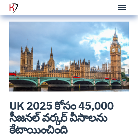
UK 2025 కోసం 45,000
సీజనల్ వర్కర్ వీసాలను
కేటాయించింది