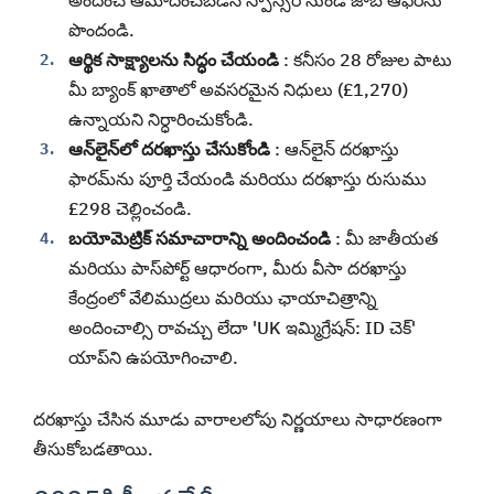
పొందండి.
ఆర్థిక సాక్ష్యాలను సిద్ధం చేయండి
: కనీసం 28 రోజుల పాటు
మీ బ్యాంక్ ఖాతాలో అవసరమైన నిధులు (£1,270)
ఉన్నాయని నిర్ధారించుకోండి.
ఆన్‌లైన్‌లో దరఖాస్తు చేసుకోండి
: ఆన్‌లైన్ దరఖాస్తు
ఫారమ్‌ను పూర్తి చేయండి మరియు దరఖాస్తు రుసుము
£298 చెల్లించండి.
బయోమెట్రిక్ సమాచారాన్ని అందించండి
: మీ జాతీయత
మరియు పాస్‌పోర్ట్ ఆధారంగా, మీరు వీసా దరఖాస్తు
కేంద్రంలో వేలిముద్రలు మరియు ఛాయాచిత్రాన్ని
అందించాల్సి రావచ్చు లేదా 'UK ఇమ్మిగ్రేషన్: ID చెక్'
యాప్‌ని ఉపయోగించాలి.
దరఖాస్తు చేసిన మూడు వారాలలోపు నిర్ణయాలు సాధారణంగా
తీసుకోబడతాయి.