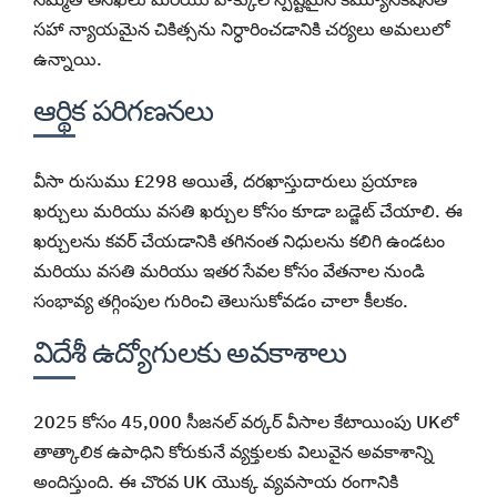
సహా న్యాయమైన చికిత్సను నిర్ధారించడానికి చర్యలు అమలులో
ఉన్నాయి.
ఆర్థిక పరిగణనలు
వీసా రుసుము £298 అయితే, దరఖాస్తుదారులు ప్రయాణ
ఖర్చులు మరియు వసతి ఖర్చుల కోసం కూడా బడ్జెట్ చేయాలి. ఈ
ఖర్చులను కవర్ చేయడానికి తగినంత నిధులను కలిగి ఉండటం
మరియు వసతి మరియు ఇతర సేవల కోసం వేతనాల నుండి
సంభావ్య తగ్గింపుల గురించి తెలుసుకోవడం చాలా కీలకం.
విదేశీ ఉద్యోగులకు అవకాశాలు
2025 కోసం 45,000 సీజనల్ వర్కర్ వీసాల కేటాయింపు UKలో
తాత్కాలిక ఉపాధిని కోరుకునే వ్యక్తులకు విలువైన అవకాశాన్ని
అందిస్తుంది. ఈ చొరవ UK యొక్క వ్యవసాయ రంగానికి