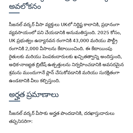
అవలోకనం
సీజనల్ వర్కర్ వీసా వ్యక్తులు UKలో నిర్దిష్ట కాలానికి, ప్రధానంగా
వ్యవసాయంలో పని చేయడానికి అనుమతిస్తుంది. 2025 కోసం,
UK ప్రభుత్వం ఉద్యానవన రంగానికి 43,000 మరియు పౌల్ట్రీ
రంగానికి 2,000 వీసాలను కేటాయించింది. ఈ కేటాయింపు
రైతులకు మరియు పెంపకందారులకు ఖచ్చితత్వాన్ని అందిస్తుంది,
అధిక-నాణ్యత బ్రిటీష్ ఉత్పత్తులను నిర్వహించడానికి అవసరమైన
శ్రమను ముందుగానే ప్లాన్ చేసుకోవడానికి మరియు సురక్షితంగా
ఉండటానికి వీలు కల్పిస్తుంది.
అర్హత ప్రమాణాలు
సీజనల్ వర్కర్ వీసాకు అర్హత పొందడానికి, దరఖాస్తుదారులు
తప్పనిసరిగా: