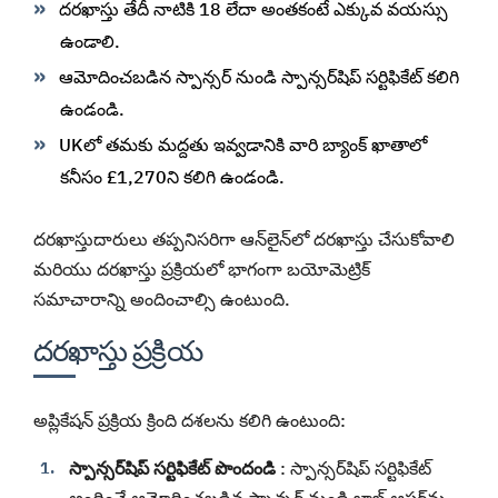
దరఖాస్తు తేదీ నాటికి 18 లేదా అంతకంటే ఎక్కువ వయస్సు
ఉండాలి.
ఆమోదించబడిన స్పాన్సర్ నుండి స్పాన్సర్‌షిప్ సర్టిఫికేట్ కలిగి
ఉండండి.
UKలో తమకు మద్దతు ఇవ్వడానికి వారి బ్యాంక్ ఖాతాలో
కనీసం £1,270ని కలిగి ఉండండి.
దరఖాస్తుదారులు తప్పనిసరిగా ఆన్‌లైన్‌లో దరఖాస్తు చేసుకోవాలి
మరియు దరఖాస్తు ప్రక్రియలో భాగంగా బయోమెట్రిక్
సమాచారాన్ని అందించాల్సి ఉంటుంది.
దరఖాస్తు ప్రక్రియ
అప్లికేషన్ ప్రక్రియ క్రింది దశలను కలిగి ఉంటుంది:
స్పాన్సర్‌షిప్ సర్టిఫికేట్ పొందండి
: స్పాన్సర్‌షిప్ సర్టిఫికేట్
అందించే ఆమోదించబడిన స్పాన్సర్ నుండి జాబ్ ఆఫర్‌ను