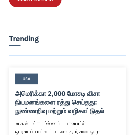
Trending
USA
அமெரிக்கா 2,000 மோசடி விசா
நியமனங்களை ரத்து செய்தது:
நுண்ணறிவு மற்றும் வழிகாட்டுதல்
அதன் விசா விண்ணப்ப முறையின் 
ஒருமைப்பாட்டைப் பேணுவதற்கான ஒரு 