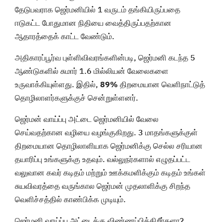
தேடுபவராக ஜெர்மனியில் 1 வருடம் தங்கியிருப்பதை
ஈடுகட்ட போதுமான நிதியை வைத்திருப்பதற்கான
ஆதாரத்தைக் காட்ட வேண்டும்.
அதிகாரப்பூர்வ புள்ளிவிவரங்களின்படி, ஜெர்மனி கடந்த 5
ஆண்டுகளில் சுமார் 1.6 மில்லியன் வேலைகளை
உருவாக்கியுள்ளது. இதில்,
89%
திறமையான வெளிநாட்டுத்
தொழிலாளர்களுக்குச் சென்றுள்ளனர்.
ஜெர்மன் வாய்ப்பு அட்டை ஜெர்மனியில் வேலை
செய்வதற்கான வழியை வழங்குகிறது. 3 மாதங்களுக்குள்
திறமையான தொழிலாளியாக ஜெர்மனிக்கு செல்ல சரியான
தயாரிப்பு உங்களுக்கு உதவும். வல்லுநர்களால் எழுதப்பட்ட
வலுவான கவர் கடிதம் மற்றும் ஊக்கமளிக்கும் கடிதம் உங்கள்
சுயவிவரத்தை வருங்கால ஜெர்மன் முதலாளிக்கு சிறந்த
வெளிச்சத்தில் காண்பிக்க முடியும்.
ஜெர்மனி வாய்ப்பு அட்டைக்கு விண்ணப்பிக்கிறீர்களா?