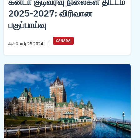
கனடா குடிவரவு நிலைகள் திட்டம்
s
s
2025-2027: விரிவான
பகுப்பாய்வு
d
nd
CANADA
iness Visa
அக்டோபர் 25 2024
|